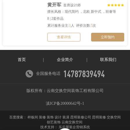
黄开军
首席设计师
擅长风格：现代简约 ，北欧 新中式 ，轻奢等
8 | 2套作品
累计服务业主:
1
人 评价次数:
5
次
查看详情
立即预约
首页
企业简介
联系我们
14787839494
全国服务电话
版权所有：云南交换空间装饰工程有限公司
滇ICP备20000642号-1
百度搜索：
样板间 装修 装饰 设计 装潢 昆明装修公司 昆明装修 交换空间
创艺装饰 云南交换空间
技术支持：
乐后屋装企营销系统