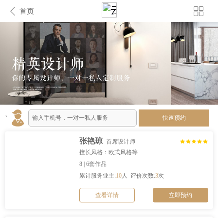
首页
、
快速预约
张艳琼
首席设计师
擅长风格：欧式风格等
8 | 6套作品
累计服务业主:
10
人 评价次数:
3
次
查看详情
立即预约