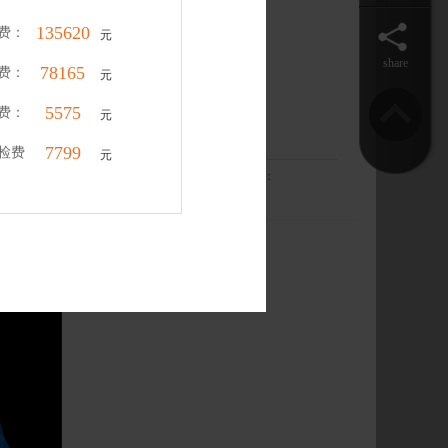
147893
费：
元
share
96201
费：
元
4255
费：
元
王传超
6373
检费
元
案例作品：
0
套
从业经验：
评价：