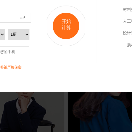
材料
m²
开始
人工
计算
设计
王欢
刘祖跟
质
品：
1
套
从业经验：
案例作品：
2
套
从业经验：
评价：
私将被严格保密