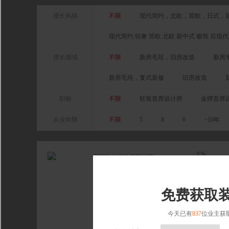
擅长风格
不限
现代简约，北欧，简欧，日式，
现代简约 轻奢 简欧 北欧 新中式 极简 后现代
擅长领域
不限
新房毛坯，旧房改造
新房
新房毛坯，复式装修
旧房改造
职称
不限
软装首席设计师
金牌首席
从业年限
不限
5
8
6
>10年
免费获取
今天已有
837
位业主获