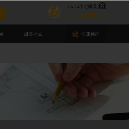
7 x 24小时家装咨询
14787839494
家
团装小区
快速预约