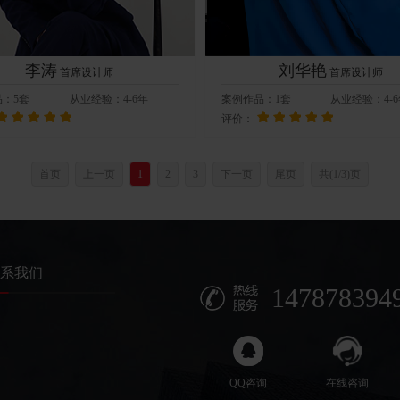
李涛
刘华艳
首席设计师
首席设计师
品：
5
套
从业经验：
4-6年
案例作品：
1
套
从业经验：
4-
评价：
首页
上一页
1
2
3
下一页
尾页
共(1/3)页
系我们
147878394
QQ咨询
在线咨询