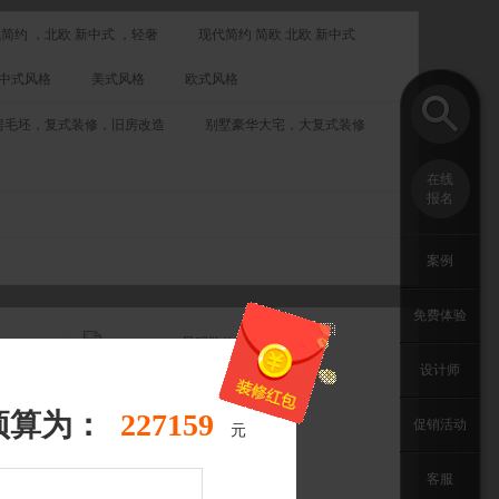
简约 ，北欧 新中式 ，轻奢
现代简约 简欧 北欧 新中式
中式风格
美式风格
欧式风格
房毛坯，复式装修，旧房改造
别墅豪华大宅，大复式装修
在线
报名
案例
免费体验
设计师
预算为：
254722
促销活动
元
客服