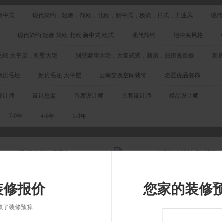
新中式
现代简约，轻奢，简欧，北欧，新中式，极简，日式，工业风
现代
现代简约 轻奢 简欧 北欧 新中式 欧式
现代简约
地中海风格
毛坯 大平层，别墅大宅
别墅豪华大宅，大复式装，新房，旧房改造修
新
新房毛坯
新房毛坯 大平层
云南交换空间装饰
名匠优品装饰
设计师
设计总监
首席设计师
主案设计师
精品设计师
7-9年
4-6年
1-3年
装修报价
您家的装修
取了装修预算