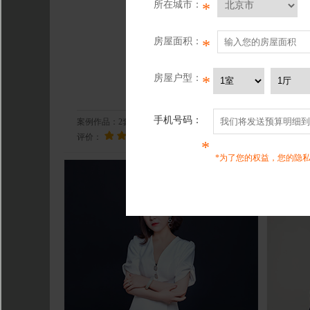
所在城市：
*
房屋面积：
*
房屋户型：
*
田丽莎
手机号码：
案例作品：
2
套
从业经验：
案例作
评价：
评价：
*
*为了您的权益，您的隐