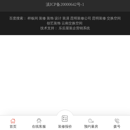
滇ICP备20000642号-1
百度搜索：
样板间 装修 装饰 设计 装潢 昆明装修公司 昆明装修 交换空间
创艺装饰 云南交换空间
技术支持：
乐后屋装企营销系统
首页
在线客服
装修报价
预约量房
拨号