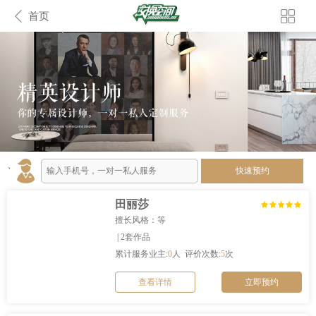
首页
、
快速预约
田丽莎
擅长风格：等
| 2套作品
累计服务业主:
0
人 评价次数:
5
次
查看详情
立即预约