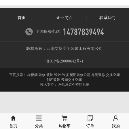
首页
企业简介
联系我们
14787839494
全国服务电话
版权所有：云南交换空间装饰工程有限公司
滇ICP备20000642号-1
百度搜索：
样板间 装修 装饰 设计 装潢 昆明装修公司 昆明装修 交换空间
创艺装饰 云南交换空间
技术支持：
乐后屋装企营销系统
首页
分类
购物车
订单
我的