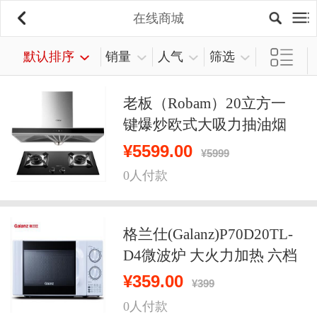
在线商城
默认排序
销量
人气
筛选
老板（Robam）20立方一
键爆炒欧式大吸力抽油烟
机燃气灶具套装
¥
5599.00
¥
5999
0人付款
格兰仕(Galanz)P70D20TL-
D4微波炉 大火力加热 六档
控温 国家标准尺寸
¥
359.00
¥
399
0人付款